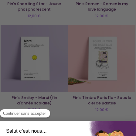
Pin’s Shooting Star - Jaune
Pin’s Ramen - Ramen is my
phosphorescent
love language
12,00 €
12,00 €
Pin’s Smiley - Merci (fin
Pin's Timbre Paris 11e - Sous le
d'année scolaire)
ciel de Bastille
12,00 €
12,00 €