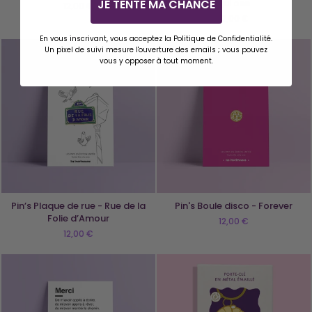
qui ose
JE TENTE MA CHANCE
12,00 €
12,00 €
En vous inscrivant, vous acceptez la Politique de Confidentialité.
Un pixel de suivi mesure l'ouverture des emails ; vous pouvez
vous y opposer à tout moment.
Pin’s Plaque de rue - Rue de la
Pin's Boule disco - Forever
Folie d’Amour
12,00 €
12,00 €