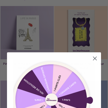
Pin's Life in Paris - Tour Eiffel et
Porte-clé Biscuit - Petit cœur
Béret rouge
de beurre
15,00 €
18,00 €