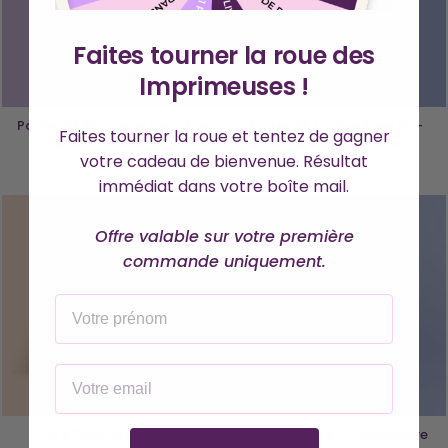
Faites tourner la roue des
Imprimeuses !
Porte-clé Plaque de rue - Rue
Porte-clé Timbre Paris 7e -
Faites tourner la roue et tentez de gagner
de la Folie d’Amour
Sous le ciel de Paris
votre cadeau de bienvenue. Résultat
18,00 €
18,00 €
immédiat dans votre boîte mail.
Offre valable sur votre première
commande uniquement.
PRÉNOM
EMAIL
Pin's Cœur d’Artichaut
Pin’s Culottée - L’accessoire