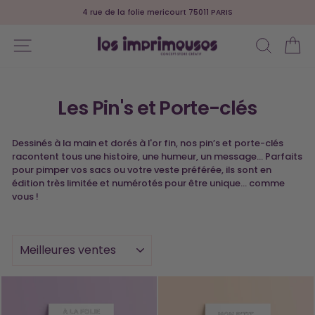
Passer
4 rue de la folie mericourt 75011 PARIS
au
Diaporama
contenu
Pause
NAVIGATION
RECHER
PA
Les Pin's et Porte-clés
Dessinés à la main et
dorés à l'or fin, nos pin’s et porte-clés
racontent tous une histoire, une humeur, un message… Parfaits
pour pimper vos sacs ou votre veste préférée, ils sont en
édition très limitée et numérotés pour être unique… comme
vous !
APPLIQUER